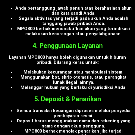
Anda bertanggung jawab penuh atas kerahasiaan akun
dan kata sandi Anda.
Segala aktivitas yang terjadi pada akun Anda adalah
tanggung jawab pribadi Anda.
MPO800 berhak menonaktifkan akun yang terindikasi
melakukan kecurangan atau penyalahgunaan.
4. Penggunaan Layanan
Layanan MPO800 hanya boleh digunakan untuk hiburan
pribadi. Dilarang keras untuk:
Melakukan kecurangan atau manipulasi sistem.
Menggunakan bot, skrip otomatis, atau perangkat
lunak ilegal lainnya.
Melanggar hukum yang berlaku di yurisdiksi Anda.
5. Deposit & Penarikan
Semua transaksi keuangan diproses melalui penyedia
pembayaran resmi.
Deposit harus menggunakan nama dan rekening yang
sama dengan akun pengguna.
MPO800 berhak menolak penarikan jika terjadi